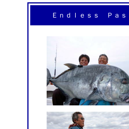
Ｅｎｄｌｅｓｓ Ｐａｓ