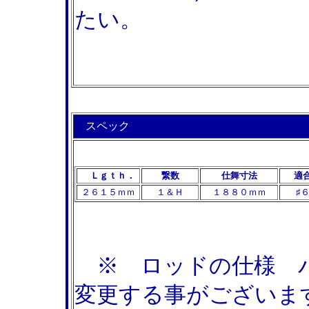
たい。
スペック
Ｌｇｔｈ．
繋数
仕舞寸法
適
２６１５ｍｍ
１＆Ｈ
１８８０ｍｍ
♯
※ ロッドの仕様 パ
変更する事がございま