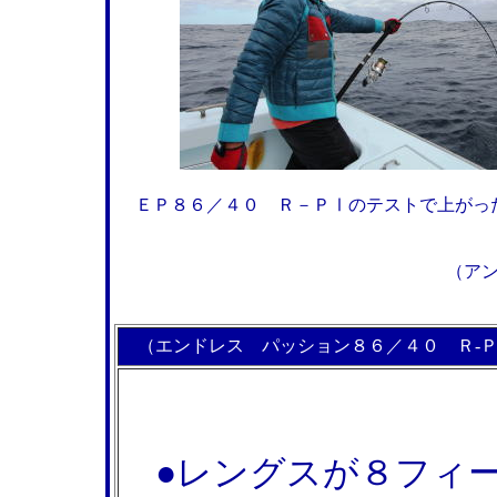
ＥＰ８６／４０ Ｒ－ＰⅠのテストで上がっ
（アン
（エンドレス パッション８６／４０ Ｒ-
●レングスが８フィー