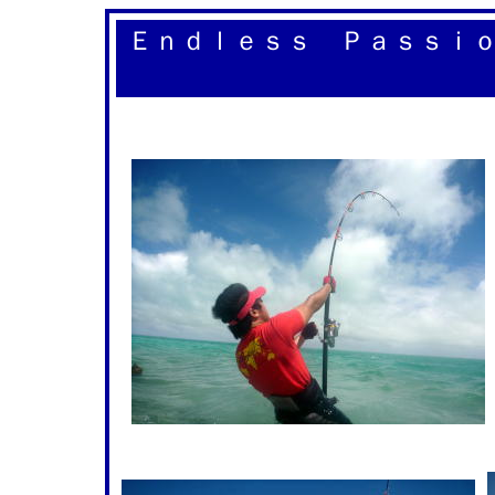
Ｅｎｄｌｅｓｓ Ｐａｓｓｉｏ