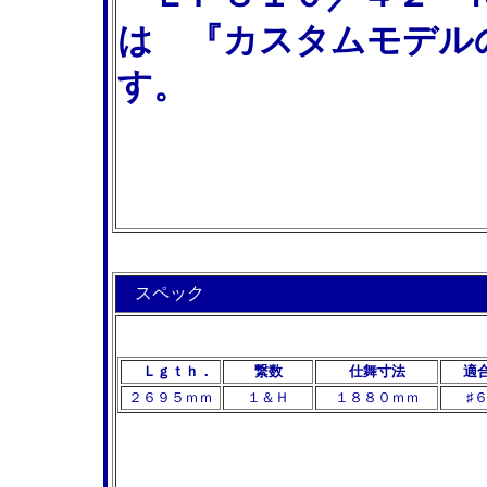
は 『カスタムモデル
す。
スペック
Ｌｇｔｈ．
繋数
仕舞寸法
適
２６９５ｍｍ
１＆Ｈ
１８８０ｍｍ
♯