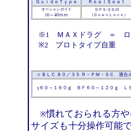
ＧｕｉｄｅＴｙｐｅ
ＲｅａｌＳｅａｔ
オーシャンガイド
ＤＰＳ-ＳＤ20
16～40ｍｍ
（ＤｏｗｎＬｏｃｋ）
※1 ＭＡＸドラグ ＝ ロ
※2 プロトタイプ自重
ＢＬＣ ８０／３５ Ｒ－ＰＭ・ＳＣ 適合
※
γ６０～１６０ｇ ＢＦ６０～１２０ｇ Ｌ
慣れておられる方や
※
サイズも十分操作可能