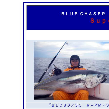
ＢＬＵＥ ＣＨＡＳＥＲ
Ｓｕｐ
『ＢＬＣ８０／３５ Ｒ－ＰＭ・