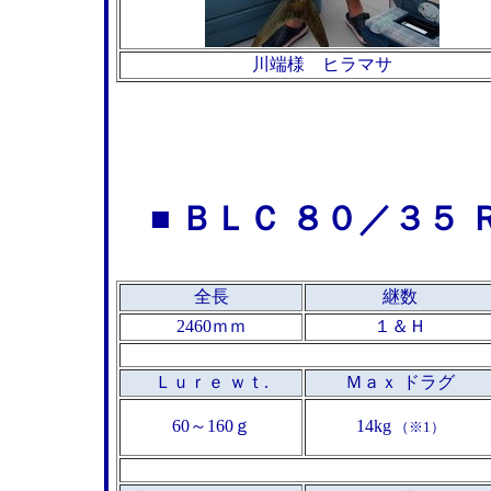
川端様 ヒラマサ
■
ＢＬＣ ８０／３５
全長
継数
2460ｍｍ
１＆Ｈ
Ｌｕｒｅ ｗｔ.
Ｍａｘ ドラグ
60～160ｇ
14kg
（※1）