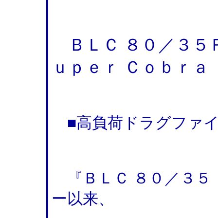
ＢＬＣ ８０／３５
ｕｐｅｒ Ｃｏｂｒａ
■高負荷ドラグファイ
『ＢＬＣ ８０／３５
ー以来、