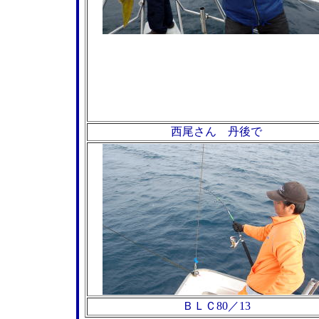
西尾さん 丹後で
ＢＬＣ80／13