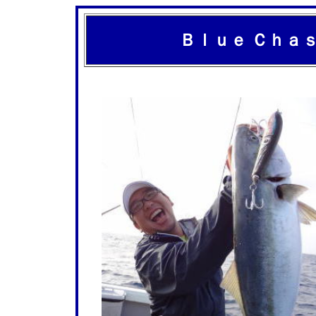
Ｂｌｕｅ Ｃｈａ