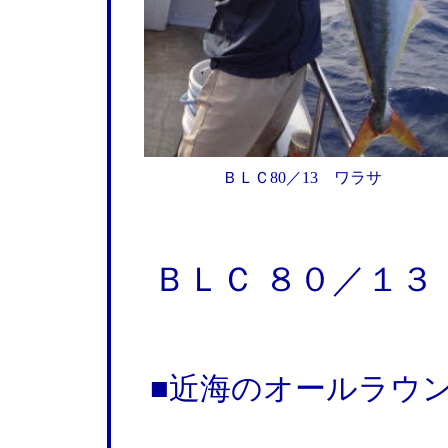
ＢＬＣ80／13 ワラサ
ＢＬＣ ８０／１３
■近海のオールラウ