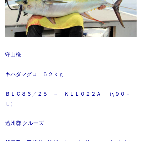
守山様
キハダマグロ ５２ｋｇ
ＢＬＣ８６／２５ ＋ ＫＬＬ０２２Ａ （γ９０－
Ｌ）
遠州灘 クルーズ