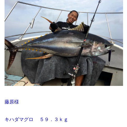
藤原様
キハダマグロ ５９．３ｋｇ