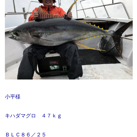
小平様
キハダマグロ ４７ｋｇ
ＢＬＣ８６／２５