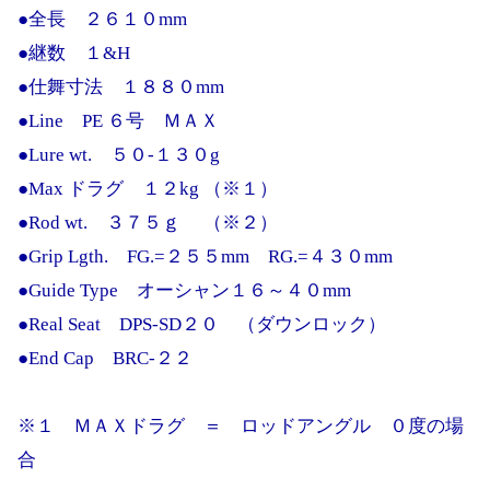
●全長 ２６１０mm
●継数 １&H
●仕舞寸法 １８８０mm
●Line PE ６号 ＭＡＸ
●Lure wt. ５０-１３０g
●Max ドラグ １２kg （※１）
●Rod wt. ３７５ｇ （※２）
●Grip Lgth. FG.=２５５mm RG.=４３０mm
●Guide Type オーシャン１６～４０mm
●Real Seat DPS-SD２０ （ダウンロック）
●End Cap BRC-２２
※１ ＭＡＸドラグ ＝ ロッドアングル ０度の場
合