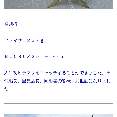
名越様
ヒラマサ ２３ｋｇ
ＢＬＣ８６／２５ ＋ γ７５
人生初ヒラマサをキャッチすることができました。田
代船長、里見店長、同船者の皆様、お世話になりまし
た。