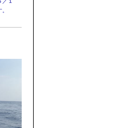
６／１
す。