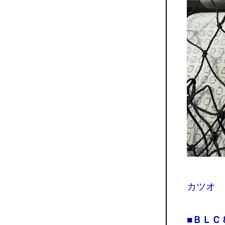
カツオ 
■ＢＬＣ