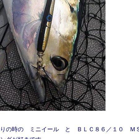
釣りの時の ミニイール と ＢＬＣ８６／１０ 