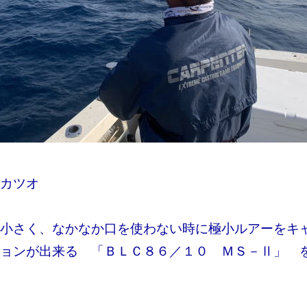
カツオ
小さく、なかなか口を使わない時に極小ルアーをキ
ョンが出来る 「ＢＬＣ８６／１０ ＭＳ－Ⅱ」 