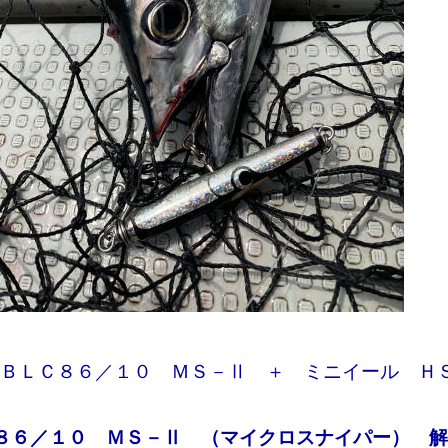
ＢＬＣ８６／１０ ＭＳ－Ⅱ ＋ ミニイール Ｈ
８６／１０ ＭＳ－Ⅱ （マイクロスナイパー） 