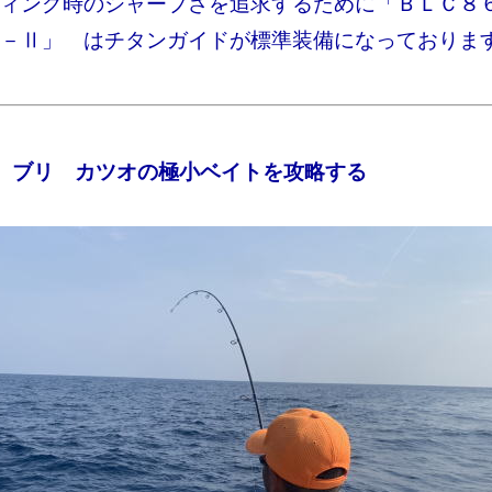
ィング時のシャープさを追求するために「ＢＬＣ８
－Ⅱ」 はチタンガイドが標準装備になっておりま
 ブリ カツオの極小ベイトを攻略する