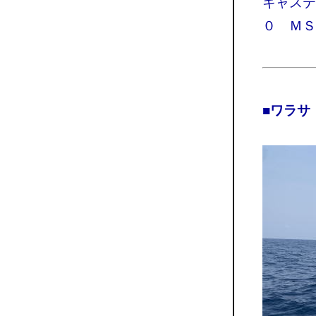
キャステ
０ ＭＳ
■ワラサ