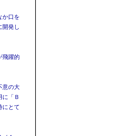
なか口を
に開発し
が飛躍的
不意の大
用に「Ｂ
時にとて