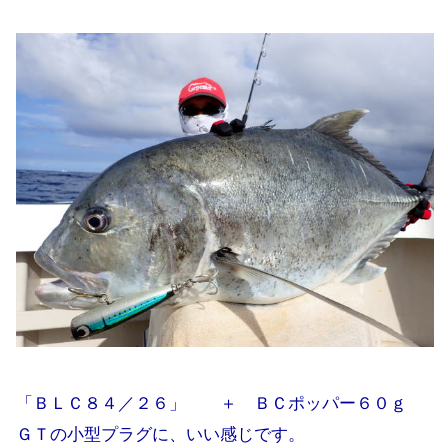
「ＢＬＣ８４／２６」 ＋ ＢＣポッパー６０ｇ
ＧＴの小型プラグに、いい感じです。