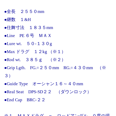
●全長 ２５５０mm
●継数 １&H
●仕舞寸法 １８３５mm
●Line PE ６号 ＭＡＸ
●Lure wt. ５０-１３０g
●Max ドラグ １２kg （※１）
●Rod wt. ３８５ｇ （※２）
●Grip Lgth. FG.=２５０mm RG.=４３０mm （※
３）
●Guide Type オーシャン１６～４０mm
●Real Seat DPS-SD２２ （ダウンロック）
●End Cap BRC-２２
※１ ＭＡＸドラグ ＝ ロッドアングル ０度の場