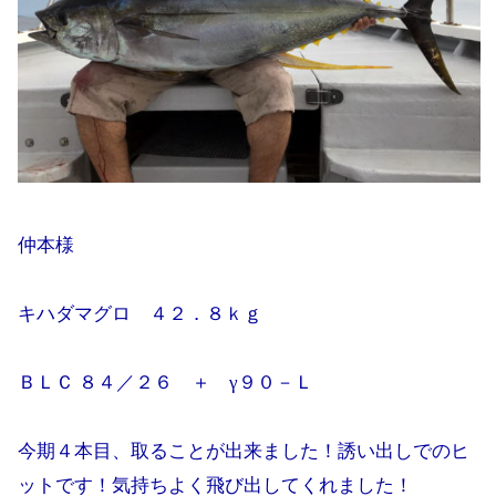
仲本様
キハダマグロ ４２．８ｋｇ
ＢＬＣ ８４／２６ ＋ γ９０－Ｌ
今期４本目、取ることが出来ました！誘い出しでのヒ
ットです！気持ちよく飛び出してくれました！