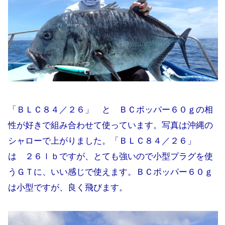
「ＢＬＣ８４／２６」 と ＢＣポッパー６０ｇの相
性が好きで組み合わせて使っています。写真は沖縄の
シャローで上がりました。「ＢＬＣ８４／２６」
は ２６ｌｂですが、とても強いので小型プラグを使
うＧＴに、いい感じで使えます。ＢＣポッパー６０ｇ
は小型ですが、良く飛びます。