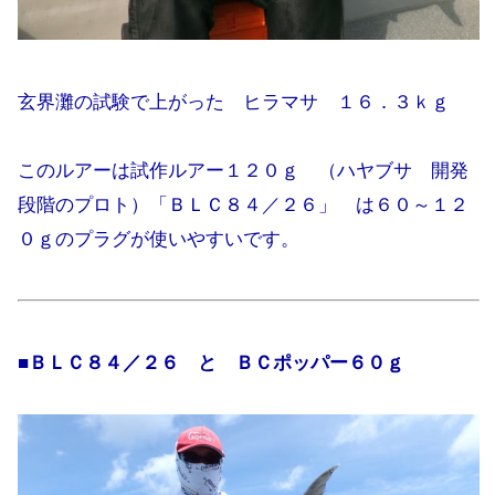
玄界灘の
試験で上がった ヒラマサ １６．３ｋｇ
このルアーは試作ルアー１２０ｇ （ハヤブサ 開発
段階のプロト）「ＢＬＣ８４／２６」 は６０～１２
０ｇのプラグが使いやすいです。
■ＢＬＣ８４／２６ と ＢＣポッパー６０ｇ