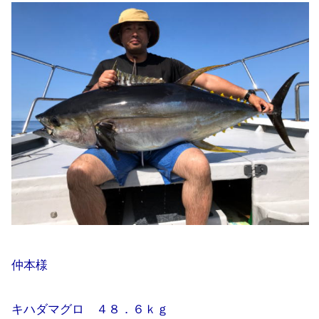
仲本様
キハダマグロ ４８．６ｋｇ