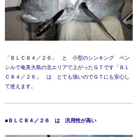
「ＢＬＣ８４／２６」 と 小型のシンキング ペン
シルで奄美大島の北エリアで上がったＧＴです「ＢＬ
Ｃ８４／２６」 は とても強いのでＧＴにも安心し
て使えます。
■ＢＬＣ８４／２６ は 汎用性が高い