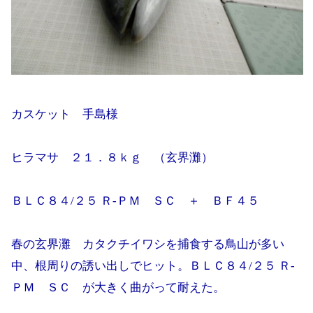
カスケット 手島様
ヒラマサ ２１．８ｋｇ （玄界灘）
ＢＬＣ８４/２５ Ｒ-ＰＭ ＳＣ ＋ ＢＦ４５
春の玄界灘 カタクチイワシを捕食する鳥山が多い
中、根周りの誘い出しでヒット。ＢＬＣ８４/２５ Ｒ-
ＰＭ ＳＣ が大きく曲がって耐えた。