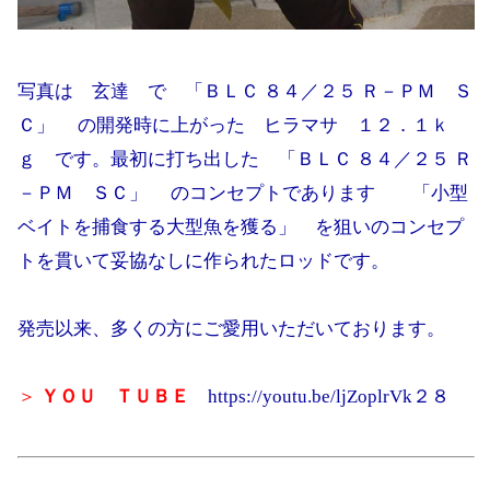
写真は 玄達 で 「ＢＬＣ ８４／２５ Ｒ－ＰＭ Ｓ
Ｃ」 の開発時に上がった ヒラマサ １２．１ｋ
ｇ です。最初に打ち出した 「ＢＬＣ ８４／２５ Ｒ
－ＰＭ ＳＣ」 のコンセプトであります 「小型
ベイトを捕食する大型魚を獲る」 を狙いのコンセプ
トを貫いて妥協なしに作られたロッドです。
発売以来、多くの方にご愛用いただいております。
＞
ＹＯＵ ＴＵＢＥ
https://youtu.be/ljZoplrVk２８