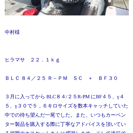
中村様
ヒラマサ ２２．１ｋｇ
ＢＬＣ ８４／２５ Ｒ－ＰＭ ＳＣ ＋ ＢＦ３０
３月に入ってから BLC８４/２５R-PM にBF４５、γ４
５、γ３０で５，６キロサイズを数本キャッチしていた
中での待ち望んだ一尾でした。また、いつもカーペン
ター製品を購入する際に丁寧なアドバイスを頂いてい