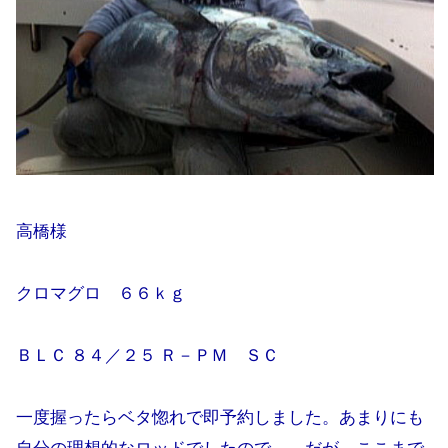
高橋様
クロマグロ ６６ｋｇ
ＢＬＣ ８４／２５ Ｒ－ＰＭ ＳＣ
一度握ったらベタ惚れで即予約しました。あまりにも