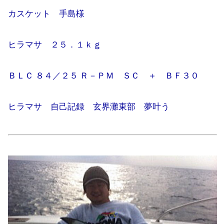
カスケット 手島様
ヒラマサ ２５．１ｋｇ
ＢＬＣ ８４／２５ Ｒ－ＰＭ ＳＣ ＋ ＢＦ３０
ヒラマサ 自己記録 玄界灘東部 夢叶う