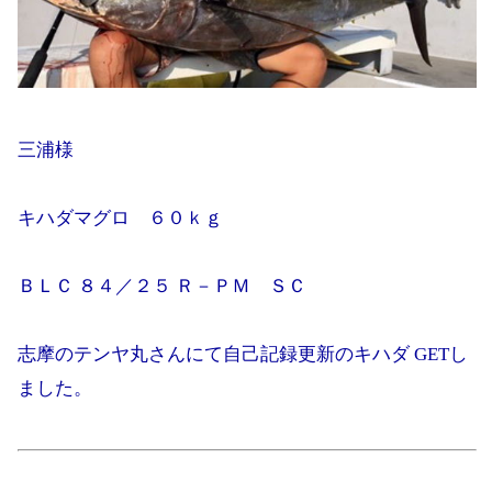
三浦様
キハダマグロ ６０ｋｇ
ＢＬＣ ８４／２５ Ｒ－ＰＭ ＳＣ
志摩のテンヤ丸さんにて自己記録更新のキハダ GETし
ました。