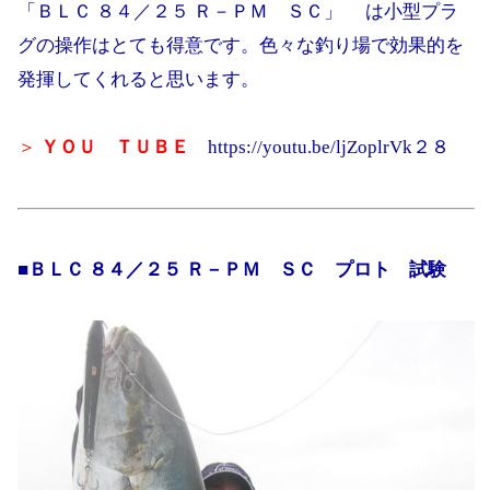
「ＢＬＣ ８４／２５ Ｒ－ＰＭ ＳＣ」 は小型プラ
グの操作はとても得意です。色々な釣り場で効果的を
発揮してくれると思います。
＞
ＹＯＵ ＴＵＢＥ
https://youtu.be/ljZoplrVk２８
■ＢＬＣ ８４／２５ Ｒ－ＰＭ ＳＣ プロト 試験