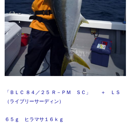
「ＢＬＣ ８４／２５ Ｒ－ＰＭ ＳＣ」 ＋ ＬＳ
（ライブリーサーディン）
６５ｇ ヒラマサ１６ｋｇ