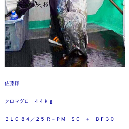
佐藤様
クロマグロ ４４ｋｇ
ＢＬＣ ８４／２５ Ｒ－ＰＭ ＳＣ ＋ ＢＦ３０