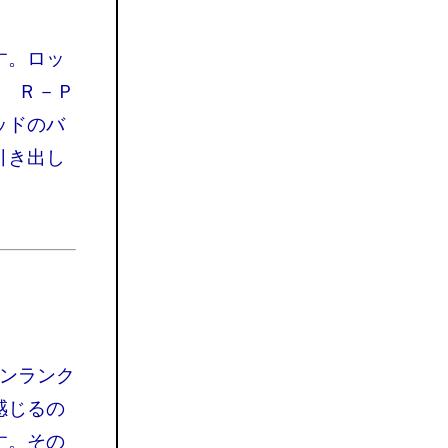
す。ロッ
０ Ｒ－Ｐ
ッドのバ
引き出し
ワンランク
感じるの
す。その