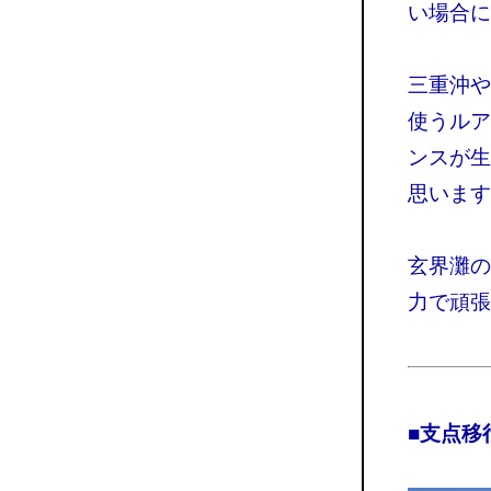
い場合に
三重沖や
使うルア
ンスが生
思います
玄界灘の
力で頑張
■支点移