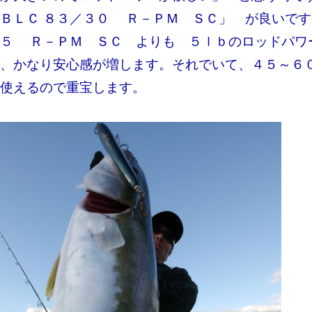
ＢＬＣ ８３／３０ Ｒ－ＰＭ ＳＣ」 が良いで
２５ Ｒ－ＰＭ ＳＣ よりも ５ｌｂのロッドパワ
、かなり安心感が増します。それでいて、４５～６
使えるので重宝します。