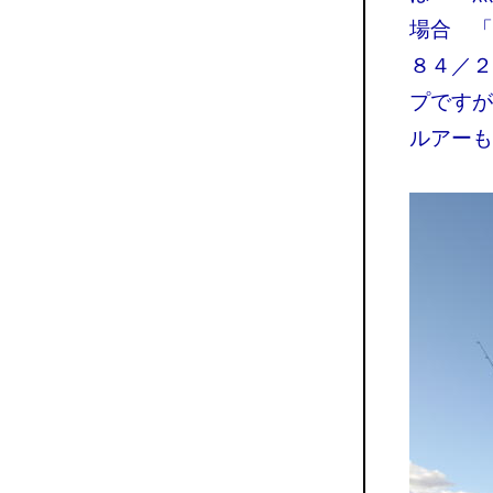
場合 「
８４／
プですが
ルアーも