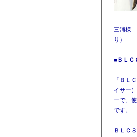
三浦様 
り）
■ＢＬ
「ＢＬＣ
イサー）
ーで、使
です。
ＢＬＣ８