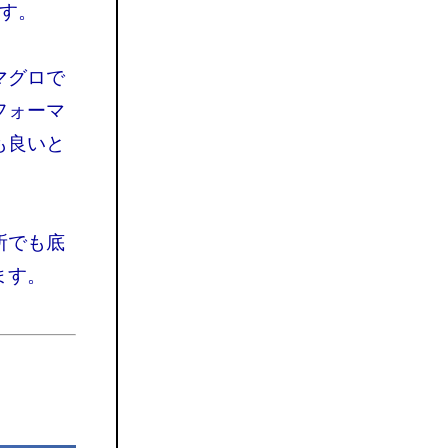
す。
マグロで
フォーマ
も良いと
所でも底
ます。