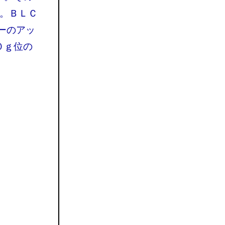
す。ＢＬＣ
ーのアッ
０ｇ位の