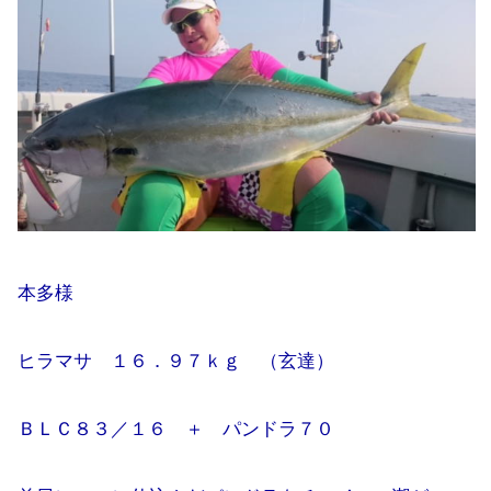
本多様
ヒラマサ １６．９７ｋｇ （玄達）
ＢＬＣ８３／１６ ＋ パンドラ７０