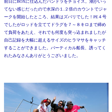
前日にBOXに仕込んだパンドラをチョイス。潮がいっ
てない感じだったので水深の１.２倍のカウントでジャ
ークを開始したところ、結果はズバリでした！PE４号
でしたがロッドを立ててドラグを７～８キロまで締め
て負荷をあたえ、それでも何度も突っ込まれましたが
自己記録を大幅に超えるサイズのヒラマサをキャッチ
することができました。バーティカル船長、誘ってく
れたみなさんありがとうございました。