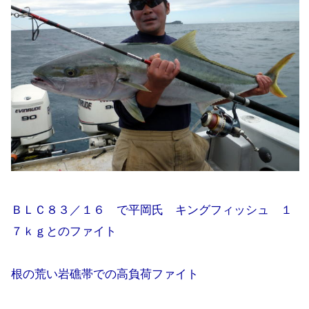
ＢＬＣ８３／１６ で平岡氏 キングフィッシュ １
７ｋｇとのファイト
根の荒い岩礁帯での高負荷ファイト