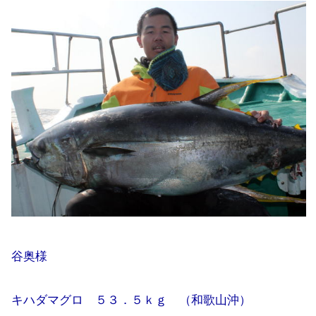
谷奥様
キハダマグロ ５３．５ｋｇ （和歌山沖）