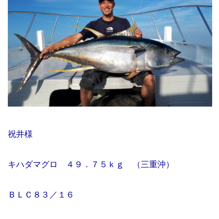
祝井様
キハダマグロ ４９．７５ｋｇ （三重沖）
ＢＬＣ８３／１６