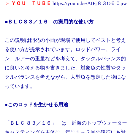
＞
ＹＯＵ ＴＵＢＥ
https://youtu.be/AIFj８３O６０pw
■
ＢＬＣ８３／１６
の実用的な使い方
この説明は開発の小西が現場で使用してベストと考え
る使い方が提示されています。ロッドパワー、ライ
ン、ルアーの重量などを考えて、タックルバランス的
に良いと考える物を書きました。対象魚の性質やタッ
クルバランスを考えながら、大型魚を想定した物にな
っています。
●このロッドを生かせる用途
「ＢＬＣ ８３／１６」 は 近海のトップウォーター
キャスティングを主体に、年に１～２回の遠征にも対