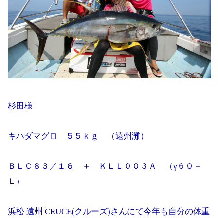
杉田様
キハダマグロ ５５ｋｇ （遠州灘）
ＢＬＣ８３／１６ ＋ ＫＬＬ００３Ａ （γ６０－
Ｌ）
浜松 遠州 CRUCE(クルーズ)さんにて今年も自分の体重