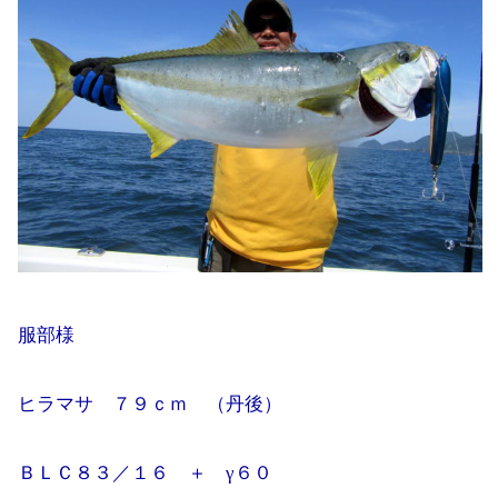
服部様
ヒラマサ ７９ｃｍ （丹後）
ＢＬＣ８３／１６ ＋ γ６０