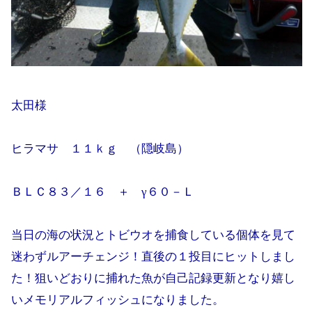
太田様
ヒラマサ １１ｋｇ （隠岐島）
ＢＬＣ８３／１６ ＋ γ６０－Ｌ
当日の海の状況とトビウオを捕食している個体を見て
迷わずルアーチェンジ！直後の１投目にヒットしまし
た！狙いどおりに捕れた魚が自己記録更新となり嬉し
いメモリアルフィッシュになりました。