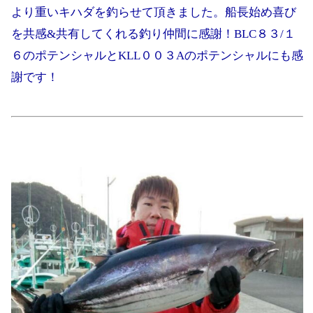
より重いキハダを釣らせて頂きました。船長始め喜び
を共感&共有してくれる釣り仲間に感謝！BLC８３/１
６のポテンシャルとKLL００３Aのポテンシャルにも感
謝です！