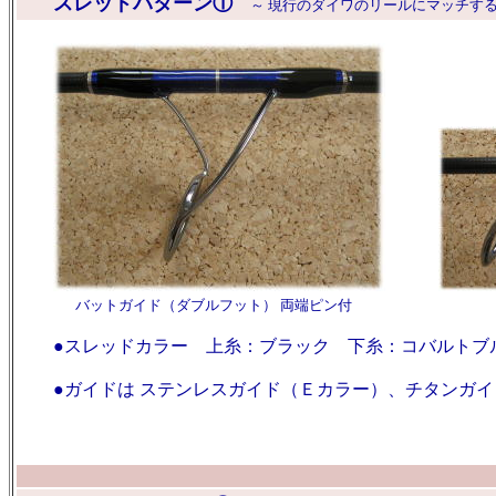
スレッドパターン①
～ 現行のダイワのリールにマッチする
バットガイド（ダブルフット） 両端ピン付 中
●スレッドカラー 上糸：ブラック 下糸：コバルトブ
●ガイドは ステンレスガイド（Ｅカラー）、チタンガイ