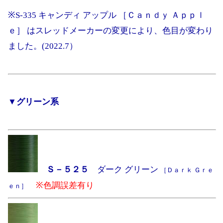
※S-335 キャンディ アップル ［Ｃａｎｄｙ Ａｐｐｌ
ｅ］ はスレッドメーカーの変更により、色目が変わり
ました。(2022.7）
▼グリーン系
Ｓ－５２５
ダーク グリーン
［Ｄａｒｋ Ｇｒｅ
※色調誤差有り
ｅｎ］