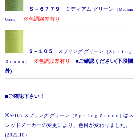
Ｓ－６７７９
ミディアム グリーン
［Medium
※色調誤差有り
Green］
Ｓ－１０５
スプリング グリーン
［Ｓｐｒｉｎｇ
※色調誤差有り
■ご確認ください(下段欄
Ｇｒｅｅｎ］
外)
■ご確認下さい！
※S-105
はス
スプリング グリーン
［Ｓｐｒｉｎｇ Ｇｒｅｅｎ］
レッドメーカーの変更により、色目が変わりました。
(2022.10）