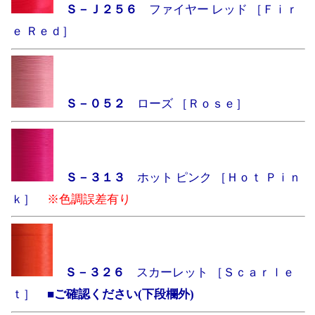
Ｓ－Ｊ２５６
ファイヤー レッド ［Ｆｉｒ
ｅ Ｒｅｄ］
Ｓ－０５２
ローズ ［Ｒｏｓｅ］
Ｓ－３１３
ホット ピンク ［Ｈｏｔ Ｐｉｎ
ｋ］
※色調誤差有り
Ｓ－３２６
スカーレット ［Ｓｃａｒｌｅ
ｔ］
■ご確認ください(下段欄外)