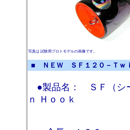
写真は 試験用プロトモデルの画像です。
■ ＮＥＷ ＳＦ１２０－Ｔｗｉ
●製品名： ＳＦ（シー
ｎ Ｈｏｏｋ