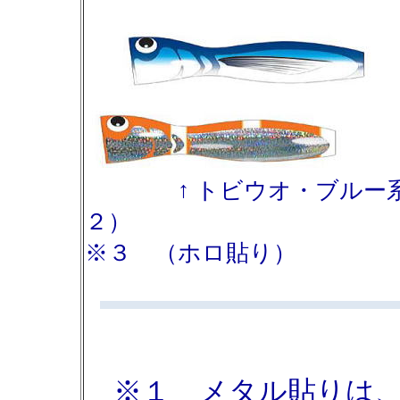
↑ トビウオ・ブルー系 
２） ↑ クマノ
※３ （ホロ貼り）
※１ メタル貼りは、