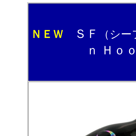
ＳＦ
ＮＥＷ
（シー
ｎ Ｈｏ