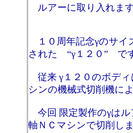
ルアーに取り入れま
１０周年記念γのサイ
された “γ１２０” で
従来 γ１２０のボディ
シンの機械式切削機に
今回 限定製作のγはル
軸ＮＣマシンで切削