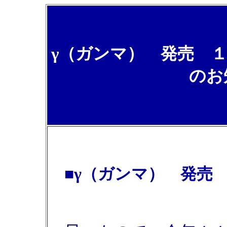
γ（ガンマ） 発売 
のお
■γ（ガンマ） 発売