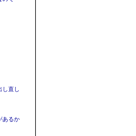
。
出し直し
があるか