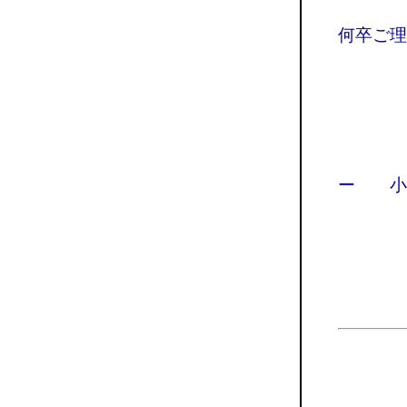
何卒ご理
ー 小